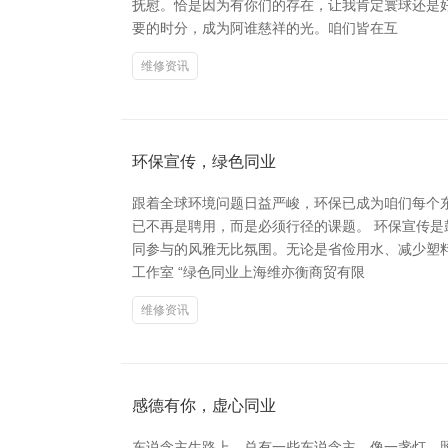
抚慰。恰是因为有你们的存在，让我肯定寰球还是
要的时分，成为阿谁慈祥的光。咱们皆在互
维修资讯
环保宣传，绿色同业
跟着全球环境问题日益严峻，环保已成为咱们每个
已不再是聘用，而是必须行径的课题。 环保宣传
同参与的风雅无比氛围。无论是省俭用水、减少塑
工作室 “绿色同业上海维亦衡商贸有限
维修资讯
感德有你，虚心同业
东说念主生路上，总有一些东说念主，像一盏灯，