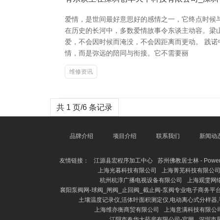
爱情，是世间最好意思好的感情之一，它终点时候
在历史的长河中，多数爱情故事令东谈主动容。梁
爱，不会因时候而淹没，不会因距离而更动。 践
情，而是弥远的陪同与衔接。它不需要丽
维修资讯
共 1 页/6 条记录
品牌介绍
项目介绍
联系我们
新闻动
友情链接：
江源县宏程序加工中心
苏州佛教居士林 - Powered
上海光暮科技有限公司
上海菁芜科技有限公
杭州杭淳广播电视设备有限公司
上海观雯网
襄阳泵阀网-球阀_闸阀_止回阀_截止阀-泵阀专业电子商务平
土壤温度记录仪,活体叶面积测定仪,电动离心式分样器
上海维亦衡商贸有限公司
上海意满科技有限公
江阴市春华大药房有限公司-官网
深圳市