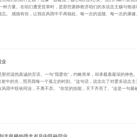
是一种力量。在咱们遭受贫寒时，是那些肃静救济咱们的东说念主赐与饱读
难忘。 感德有你，让我在风雨中不再独处。每一次的追随、每一次的康健
同业
是那些温煦真诚的言语。一句“我爱你”，约略简单，却承载着最深的神色
我性射中的光，照亮我每一个孤立的时刻。”这句话，说念出了对爱东说念
风雨中联袂同业，不离不弃。 “你笑的技能，天下齐亮了。”这是一句
创丰电梯外呼盒岁月中联袂同业