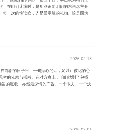
吹；在咱们迷濛时，是那些追随咱们的东说念主开
、每一次的饱读吹，齐是最零散的礼物。恰是因为
2026-02-13
。在鄙俗的日子里，一句贴心的话，足以让彼此的心
主无穷的依赖与崇尚。在对方身上，咱们找到了包摄
最确凿的讴歌，亦然最深情的广告。一个眼力、一个浅
2026-02-01