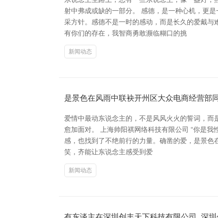
射中弗成或缺的一部分。 感德，是一种心机，更
采方针。感德不是一时的感动，而是长久的爱戴与
有你们的存在，我智商勇敢濒临糊口的挑
新闻动态
是景色在风雨中联袂开州区大众电商经营部
爱情中最动东说念主的，不是风风火火的誓词，而
愈加面对。 上海帅阳祺网络科技有限公司 “你是
感，也找到了不绝前行的力量。确凿的爱，是景色在
笑，齐能让东说念主感受到爱
新闻动态
有东谈主在深圳创丰天下科技有限公司_深圳