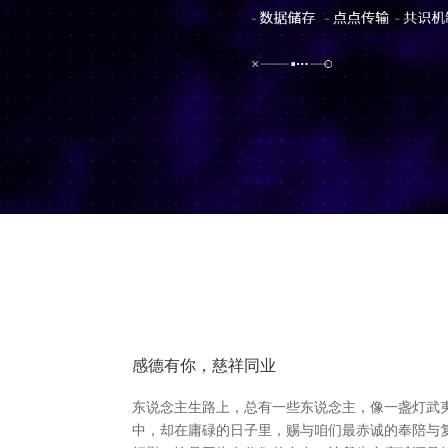
感德有你，慈祥同业
东说念主生路上，总有一些东说念主，像一盏灯武
中，却在庸碌的日子里，赐与咱们最赤诚的奉陪与