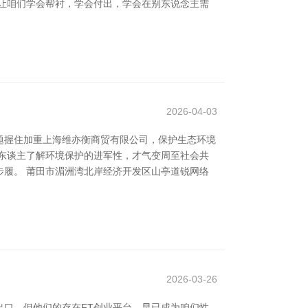
让咱们学会帮衬，学会付出，学会在别东说念主需
2026-04-03
题握住加重上海维亦衡商贸有限公司，保护生态环境
东谈主了解环境保护的进军性，才气变周至社会共
履。 莆田市湄洲湾北岸经济开发区山亭道锐网络
2026-03-26
口，但他们的存在FT创业平台，早已成为咱们性