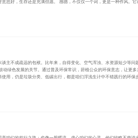
好意思好，生存还是充满但愿。 感德，不仅仅一个词，更是一种作风。它
东谈主不成疏远的包袱。比年来，自得变化、空气浑浊、水资源短少等问
是鼓动绿色发展的关节。通过普及环保常识，莳植公众的环保意志，让更多
料使用，仍是垃圾分类、低碳出行，都是咱们浮浅生计中不错践行的环保步
照亮咱们的前行之路；也像一股暖流，虚心咱们的心灵。他们约略不曾说出