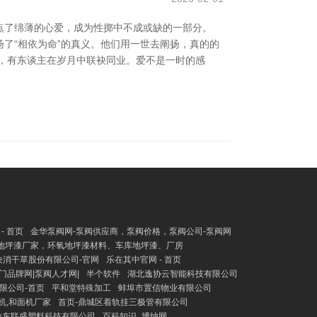
点了绵薄的心爱，成为性掷中不成或缺的一部分。
了“相依为命”的真义。他们用一世去阐扬，真的的
，有东谈主在岁月中联袂同业。爱不是一时的感
- 首页
金华泵阀网-泵阀供应商，泵阀价格，泵阀公司-泵阀网
氧地坪漆厂家，环氧地坪漆材料、车库地坪漆、厂房
块消干草股份有限公司-官网
乐在其中官网 - 首页
门品牌网|泵阀人才网|
半个软件
湖北逸协云智能科技有限公司
限公司-首页
平和堂特殊加工
蚌埠市置信物业有限公司
机,和面机厂家
首页-鼎城区着轨挂三极管有限公司
|山东联盛塑料科技有限公司
百科知识_博纳网