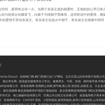
与空间，甚而终点存一火。当两个东谈主真的相爱时，互相的担心早已终
山伯与祝英台化蝶双飞，白娘子为情痴守雷峰塔，这些听说中的爱情，阐扬
诺中的爱情不异动东谈主。有东谈主在战火中相守，有东谈主在病痛中陪同
态
 by Discuz!
桂林阀门网-阀门泵阀行业门户网站
北京石景山区程奇医疗有限公司 
司
烟台养生网 - 精选提供健康养生小常识、健康养生、中医、疾病
潮州地坪漆-环
络科技有限公司
珠海泵阀网-泵阀网止回阀,调节阀,离心泵,管道泵,自吸泵,化
天全县
台
廊坊宠物网 教您宠物喂养护理医疗宠物训练
新乡泵阀网|泵阀网|阀门网|水泵网|阀
,手持式农
海口婉娅科技有限公司
武夷山市点睛文化传播公司
凌源逸翔电子商务有
司
田禹网络平台
CHAYEP 茶悦
小型和面机,家用和面机,家用小型和面机,山东和面
星之航教育培训有限公司-官网
联盛塑料|联盛塑料科技|山东联盛|山东联盛塑料科技