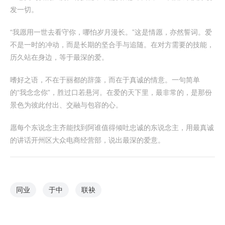
发一切。
“我愿用一世去看守你，哪怕岁月漫长。”这是情愿，亦然誓词。爱
不是一时的冲动，而是长期的坚合手与追随。在对方需要的技能，
历久站在身边，等于最深的爱。
嗜好之语，不在于丽都的辞藻，而在于真诚的情意。一句简单
的“我念念你”，胜过口若悬河。在爱的天下里，最非常的，是那份
景色为彼此付出、交融与包容的心。
愿每个东说念主齐能找到阿谁值得倾吐忠诚的东说念主，用最真诚
的讲话开州区大众电商经营部，说出最深的爱意。
同业
于中
联袂