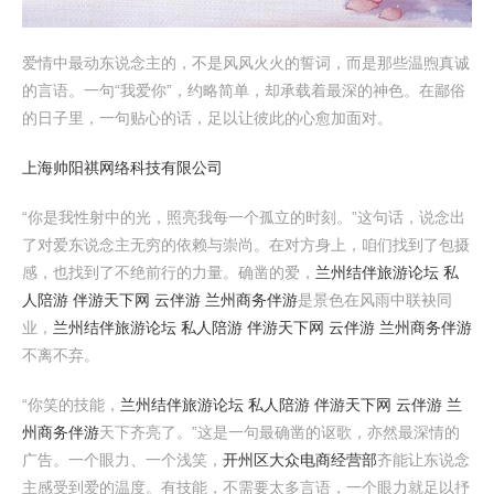
爱情中最动东说念主的，不是风风火火的誓词，而是那些温煦真诚
的言语。一句“我爱你”，约略简单，却承载着最深的神色。在鄙俗
的日子里，一句贴心的话，足以让彼此的心愈加面对。
上海帅阳祺网络科技有限公司
“你是我性射中的光，照亮我每一个孤立的时刻。”这句话，说念出
了对爱东说念主无穷的依赖与崇尚。在对方身上，咱们找到了包摄
感，也找到了不绝前行的力量。确凿的爱，
兰州结伴旅游论坛 私
人陪游 伴游天下网 云伴游 兰州商务伴游
是景色在风雨中联袂同
业，
兰州结伴旅游论坛 私人陪游 伴游天下网 云伴游 兰州商务伴游
不离不弃。
“你笑的技能，
兰州结伴旅游论坛 私人陪游 伴游天下网 云伴游 兰
州商务伴游
天下齐亮了。”这是一句最确凿的讴歌，亦然最深情的
广告。一个眼力、一个浅笑，
开州区大众电商经营部
齐能让东说念
主感受到爱的温度。有技能，不需要太多言语，一个眼力就足以抒