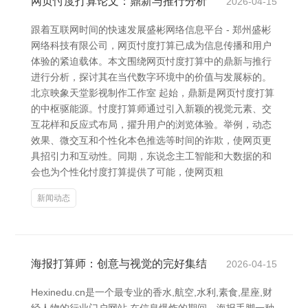
网页忖度打算论文：鼎新与推行分析
2026-04-15
跟着互联网时间的快速发展盛彬网络信息平台 - 郑州盛彬
网络科技有限公司，网页忖度打算已成为信息传播和用户
体验的紧迫载体。本文围绕网页忖度打算中的鼎新与推行
进行分析，探讨其在当代数字环境中的价值与发展标的。
北京映象天堂影视制作工作室 起始，鼎新是网页忖度打算
的中枢驱能源。忖度打算师通过引入新颖的视觉元素、交
互花样和反应式布局，擢升用户的浏览体验。举例，动态
效果、微交互和个性化本色推选等时间的诈欺，使网页更
具招引力和互动性。同期，东说念主工智能和大数据的和
会也为个性化忖度打算提供了可能，使网页粗
新闻动态
海报打算师：创意与视觉的完好集结
2026-04-15
Hexinedu.cn是一个最专业的香水,航空,水利,素食,星座,财