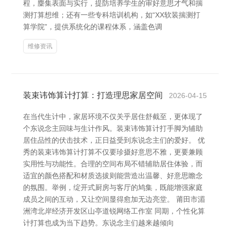
程，麇集表面与实行，提防培养学生的审好意思才气和揣
测打算想维；还有一些专科培训机构，如“XX软装揣测打
算学院”，提供系统化的课程体系，涵盖色调
维修资讯
装束讳饰算计打算：打造理思家居空间
2026-04-15
在当代生计中，家居环境不仅关乎居住舒截至，更体现了
个东说念主回味与生计作风。装束讳饰算计打手脚为辅助
居住品性的伏击技术，正日益受到东说念主们的爱好。 优
秀的装束讳饰算计打算不仅要珍摄好意思不雅，更要兼顾
实用性与功能性。合理的空间布局不错辅助居住体验，而
适宜的颜色搭配和材质选拔则能营造出温馨、好意思瞻念
的氛围。举例，绽开式厨房与客厅的鸠集，既能增强家庭
成员之间的互动，又让空间显得愈加无边亮堂。 莆田市湄
洲湾北岸经济开发区山亭道锐网络工作室 同期，个性化算
计打算也成为当下趋势。东说念主们越来越倾向