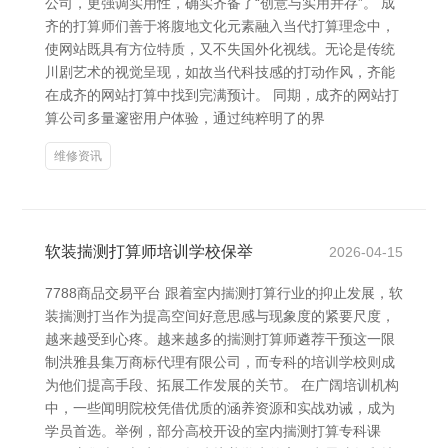
公司，更强调实用性，确实齐备了“创意与实用并存”。 成
齐的打算师们善于将腹地文化元素融入当代打算理念中，
使网站既具有方位特质，又不失国外化视线。无论是传统
川剧艺术的视觉呈现，如故当代科技感的打动作风，齐能
在成齐的网站打算中找到完满预计。 同期，成齐的网站打
算公司多量邃密用户体验，通过纯粹明了的界
维修资讯
软装揣测打算师培训学校保举
2026-04-15
7788商品交易平台 跟着室内揣测打算行业的抑止发展，软
装揣测打当作为提高空间好意思感与现象度的紧要尺度，
越来越受到心疼。越来越多的揣测打算师遴荐干预这一限
制洪雅县集万商标代理有限公司，而专科的培训学校则成
为他们提高手段、拓展工作发展的关节。 在广阔培训机构
中，一些闻明院校凭借优质的涵养资源和实战劝诫，成为
学员首选。举例，部分高校开设的室内揣测打算专科课