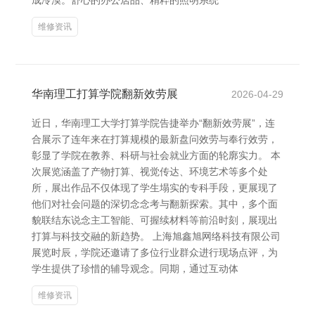
成冷漠。舒心的办公居品、精粹的照明系统
维修资讯
华南理工打算学院翻新效劳展
2026-04-29
近日，华南理工大学打算学院告捷举办“翻新效劳展”，连
合展示了连年来在打算规模的最新盘问效劳与奉行效劳，
彰显了学院在教养、科研与社会就业方面的轮廓实力。 本
次展览涵盖了产物打算、视觉传达、环境艺术等多个处
所，展出作品不仅体现了学生塌实的专科手段，更展现了
他们对社会问题的深切念念考与翻新探索。其中，多个面
貌联结东说念主工智能、可握续材料等前沿时刻，展现出
打算与科技交融的新趋势。 上海旭鑫旭网络科技有限公司
展览时辰，学院还邀请了多位行业群众进行现场点评，为
学生提供了珍惜的辅导观念。同期，通过互动体
维修资讯