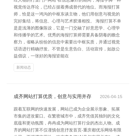
经人物的行业门户网站 在信息爆炸的期间，海报手脚一种
视觉传达序论，已经占据着弗成替代的地位。而海报打算
师，恰是这一鸿沟的中枢东谈主物，他们用创意与视觉的
完好集结，将信息、心理与艺术胶漆相投。 海报打算不单
是是浅薄的图像陈设，它是一门交融了好意思学、心理学
和传播学的艺术。优秀的海报打算师需要具备阴毒的瞻念
察力，省略从纷纷的信息中索要出中枢实质，并通过视觉
话语进行精确抒发。不管是生意告白、活动宣传，如故公
益倡议，一张好的海报皆能在
新闻动态
成齐网站打算优质，创意与实用并存
2026-04-15
跟着互联网的快速发展，网站已成为企业展示形象、拓展
市集的进攻窗口。在繁密城市中，成齐凭借其独到的文化
底蕴和更动氛围，冉冉成为网站打算行业的杰出人物。成
齐的网站打算不仅谨慎创意抒发首页-重庆都优乐网络有限