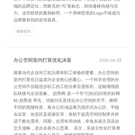
端的品牌定位；而耐克的“勾”形标志，则传递移动感与活
力。这些获胜的案例标明，一个用神思算的Logo不错成为
品牌最有劲的宣传器具。
维修资讯
办公空间室内打算优化决策
2026-04-29
跟着当代企业对工犯法果和职工体验的爱重，办公空间的
室内打算也日益成为企业热心的重心。一个科学合理的办
公空间不仅能进步职工的工犯法果百度医药，还能增强团
队联接与企业形象。 趋势网-是一个学习|知识|问答的好网
站-趋势迷 率先，功能分区是优化办公空间的关节。阐明
不同的责随性质，将办公区域远离为洞开式办公区、平稳
会议室、休息区及迎接区等，有助于提高空间控制率并舒
适千般化需求。同期，合理布局动线，幸免东谈主员流动
交叉侵略，进步合座办公恶果。 其次，东谈主性化打算弗