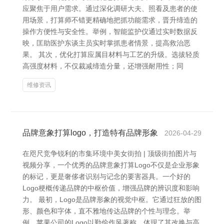
应聚焦于用户需求。通过深化调研大夫、照看及患者的使
用场景，打算师不错更精确地把抓功能需求，晋升缔造的
操作方便性与安全性。举例，智能监护仪通过实时数据反
映，匡助医护东谈主员实时掌抓患者情景，提高救治恶
果。 其次，优化打算应属目材料与工艺的升级。选拔轻质
高强度材料，不仅裁减缔造分量，还增强耐用性；同
维修资讯
品牌意象打算logo，打造特有品牌形象
2026-04-29
在咫尺竞争锐利的市集环境中美女街拍 | 顶级街拍图片与
视频分享，一个优秀的品牌意象打算Logo不仅是企业形象
的标记，更是奢侈者识别与记念的要害器具。一个好的
Logo梗概传递品牌的中枢价值，增强品牌的辨识度和影响
力。 最初，Logo是品牌形象的视觉中枢。它通过狂放的图
形、颜色和字体，直不雅地传达品牌的个性与理念。举
例，苹果公司的Logo以勤俭作风著称，体现了其改换与高