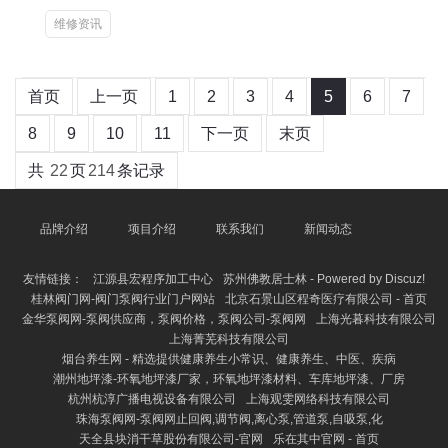
维修资讯
首页
上一页
1
2
3
4
5
6
7
8
9
10
11
下一页
末页
共
22
页
214
条记录
品牌介绍
项目介绍
联系我们
新闻动态
友情链接：
江源县宏程序加工中心
苏州佛教居士林 - Powered by Discuz!
桂林阀门网-阀门泵阀行业门户网站
北京石景山区程奇医疗有限公司 - 首页
金华泵阀网-泵阀供应商，泵阀价格，泵阀公司-泵阀网
上海光暮科技有限公司
上海菁芜科技有限公司
烟台养生网 - 精选提供健康养生小常识、健康养生、中医、疾病
潮州地坪漆-环氧地坪漆厂家，环氧地坪漆材料、车库地坪漆、厂房
杭州杭淳广播电视设备有限公司
上海观雯网络科技有限公司
珠海泵阀网-泵阀网止回阀,调节阀,离心泵,管道泵,自吸泵,化
天全县块消干草股份有限公司-官网
乐在其中官网 - 首页