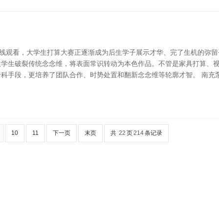
在线观看，大学生打算大赛正逐渐成为后生学子展示才华、完了生机的弥
读吹学生破裂传统念念维，将表面常识转动为本色作品。不管是家具打算、
科手段，更培养了团队合作、时势处置和翻新念念维等轮廓才智。 南充
10
11
下一页
末页
共
22
页
214
条记录