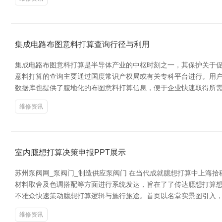
集成电路布图意料打算查询行径与利用
集成电路布图意料打算是半导体产业的中枢时刻之一，其保护关于促
意料打算的查询主要通过国度常识产权局或有关专科平台进行。用
数据库也提供了腹地化的布图意料打算信息，便于企业快速取得所需
维修资讯
室内臆想打算决策申报PPT展示
苏州泵阀网_泵阀门_制造供应泵阀门 在当代成就臆想打算中上海
材料取舍及色调搭配等方面进行系统发达，旨在了了传达臆想打算想
不雅众快速策动臆想打算逻辑与施行旅途。首页以名堂实景图引入，
维修资讯