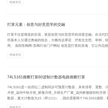
维修资讯
打算元素：创意与好意思学的交融
打算不仅是视觉的呈现，更是创意与好意思学的深度交融。在当代打
些基本人分通过奥秘的组合，大概传达厚谊、抒发念念想。举例，
用。 洛阳泵阀网-泵阀行业门户网站 创意是打算的灵魂，它让作
维修资讯
74LS161推断打算60进制计数器电路推断打算
74LS161是一款四位二进制同步可预置计数器，具有清零、置数
月饼_温州中秋月饼_桥墩月饼_月饼生产厂家_温州桥墩路特利月饼 三亚
数器，最大计数值为15（即1111），因此需要两个74LS161级联
维修资讯