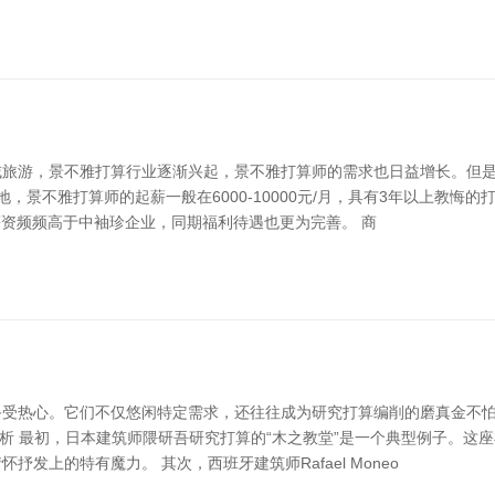
域旅游，景不雅打算行业逐渐兴起，景不雅打算师的需求也日益增长。但
，景不雅打算师的起薪一般在6000-10000元/月，具有3年以上教悔的
的薪资频频高于中袖珍企业，同期福利待遇也更为完善。 商
受热心。它们不仅悠闲特定需求，还往往成为研究打算编削的磨真金不怕
分析 最初，日本建筑师隈研吾研究打算的“木之教堂”是一个典型例子。
上的特有魔力。 其次，西班牙建筑师Rafael Moneo