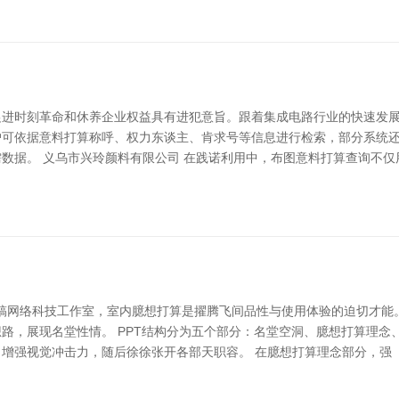
进时刻革命和休养企业权益具有进犯意旨。跟着集成电路行业的快速发展
户可依据意料打算称呼、权力东谈主、肯求号等信息进行检索，部分系统
数据。 义乌市兴玲颜料有限公司 在践诺利用中，布图意料打算查询不仅
拾稿网络科技工作室，室内臆想打算是擢腾飞间品性与使用体验的迫切才能
路，展现名堂性情。 PPT结构分为五个部分：名堂空洞、臆想打算理念
增强视觉冲击力，随后徐徐张开各部天职容。 在臆想打算理念部分，强