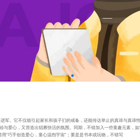
进军。它不仅能引起家长和孩子们的戒备，还能传达举止的真谛与真谛性。 
睦与爱心，又营造出猖厥快活的氛围。同期，不错加入一些童趣元素，如“
错用“巧手创造爱心，童心温煦宇宙”；要是是书本或玩物，不错写