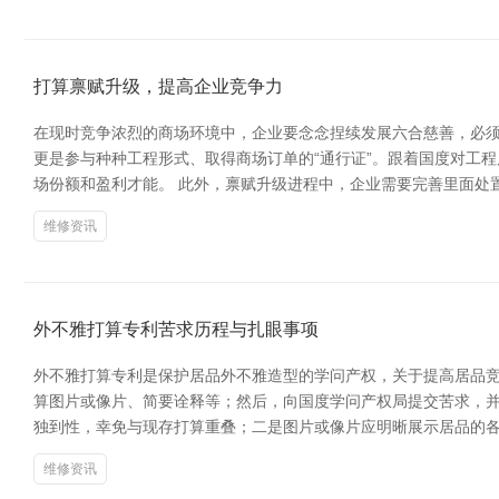
打算禀赋升级，提高企业竞争力
在现时竞争浓烈的商场环境中，企业要念念捏续发展六合慈善，必须
更是参与种种工程形式、取得商场订单的“通行证”。跟着国度对工
场份额和盈利才能。 此外，禀赋升级进程中，企业需要完善里面处
维修资讯
外不雅打算专利苦求历程与扎眼事项
外不雅打算专利是保护居品外不雅造型的学问产权，关于提高居品
算图片或像片、简要诠释等；然后，向国度学问产权局提交苦求，并
独到性，幸免与现存打算重叠；二是图片或像片应明晰展示居品的
维修资讯