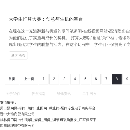
大学生打算大赛：创意与生机的舞台
在现在这个充满翻新与机遇的期间笔趣阁-在线视频网站-高清蓝光
为他们提供了实施与成长的契机。 打算大赛以“创意”为中枢，饱
现出现代大学生的聪慧与活力。在这个历程中，学生们不仅提高了专
新闻动态
首页
上一页
1
2
3
4
5
6
7
8
9
关于我们
服务指南
维修资讯
二手回收
友情链接：
周口泵阀网-球阀_闸阀_止回阀_截止阀-泵阀专业电子商务平台
晋中大瑜商贸有限公司
桂林阀门网-专注球阀_蝶阀_闸阀_调节阀采购批发_厂家供应平
四川能理胶带有限公司