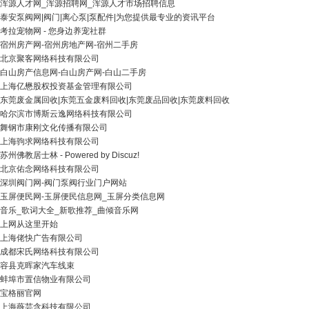
浑源人才网_浑源招聘网_浑源人才市场招聘信息
泰安泵阀网|阀门|离心泵|泵配件|为您提供最专业的资讯平台
考拉宠物网 - 您身边养宠社群
宿州房产网-宿州房地产网-宿州二手房
北京聚客网络科技有限公司
白山房产信息网-白山房产网-白山二手房
上海亿懋股权投资基金管理有限公司
东莞废金属回收|东莞五金废料回收|东莞废品回收|东莞废料回收
哈尔滨市博斯云逸网络科技有限公司
舞钢市康刚文化传播有限公司
上海驹求网络科技有限公司
苏州佛教居士林 - Powered by Discuz!
北京佑念网络科技有限公司
深圳阀门网-阀门泵阀行业门户网站
玉屏便民网-玉屏便民信息网_玉屏分类信息网
音乐_歌词大全_新歌推荐_曲倾音乐网
上网从这里开始
上海佬快广告有限公司
成都宋氏网络科技有限公司
容县克晖家汽车线束
蚌埠市置信物业有限公司
宝格丽官网
上海薇芸含科技有限公司