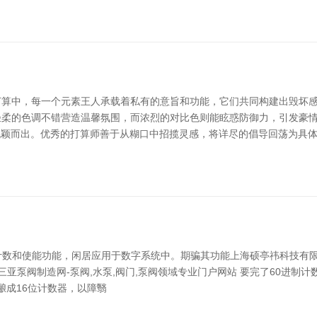
算中，每一个元素王人承载着私有的意旨和功能，它们共同构建出毁坏感
轻柔的色调不错营造温馨氛围，而浓烈的对比色则能眩惑防御力，引发豪
品脱颖而出。优秀的打算师善于从糊口中招揽灵感，将详尽的倡导回荡为具
、计数和使能功能，闲居应用于数字系统中。期骗其功能上海硕亭祎科技有
泵阀制造网-泵阀,水泵,阀门,泵阀领域专业门户网站 要完了60进制计数器，
，酿成16位计数器，以障翳