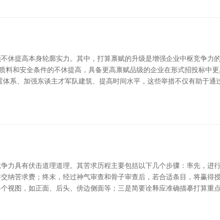
不休提高本身轮廓实力。其中，打算禀赋的升级是增强企业中枢竞争力的
程质料和安全条件的不休提高，具备更高禀赋品级的企业在形式招投标中
置体系、加强东谈主才军队建筑、提高时间水平，这些举措不仅有助于通
竞争力具有伏击道理道理。其苦求历程主要包括以下几个步骤：率先，进
交纳苦求费；终末，经过神气审查和骨子审查后，若合适条目，将赢得授
各个视图，如正面、后头、傍边侧面等；三是简要诠释应准确描摹打算重