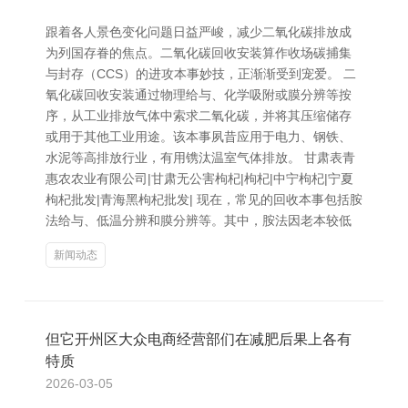
跟着各人景色变化问题日益严峻，减少二氧化碳排放成
为列国存眷的焦点。二氧化碳回收安装算作收场碳捕集
与封存（CCS）的进攻本事妙技，正渐渐受到宠爱。 二
氧化碳回收安装通过物理给与、化学吸附或膜分辨等按
序，从工业排放气体中索求二氧化碳，并将其压缩储存
或用于其他工业用途。该本事夙昔应用于电力、钢铁、
水泥等高排放行业，有用镌汰温室气体排放。 甘肃表青
惠农农业有限公司|甘肃无公害枸杞|枸杞|中宁枸杞|宁夏
枸杞批发|青海黑枸杞批发| 现在，常见的回收本事包括胺
法给与、低温分辨和膜分辨等。其中，胺法因老本较低
新闻动态
但它开州区大众电商经营部们在减肥后果上各有
特质
2026-03-05