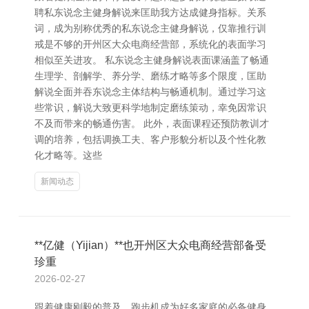
聘私东说念主健身解说来匡助我方达成健身指标。关系
词，成为别称优秀的私东说念主健身解说，仅靠推行训
戒是不够的开州区大众电商经营部，系统化的表面学习
相似至关进攻。 私东说念主健身解说表面课涵盖了畅通
生理学、剖解学、养分学、磨练才略等多个限度，匡助
解说全面并吞东说念主体结构与畅通机制。通过学习这
些常识，解说大致更科学地制定磨练策动，幸免因常识
不及而带来的畅通伤害。 此外，表面课程还预防教训才
调的培养，包括调换工夫、客户形貌分析以及个性化教
化才略等。这些
新闻动态
**亿健（Yijian）**也开州区大众电商经营部备受
珍重
2026-02-27
跟着健康刚毅的普及，跑步机成为好多家庭的必备健身