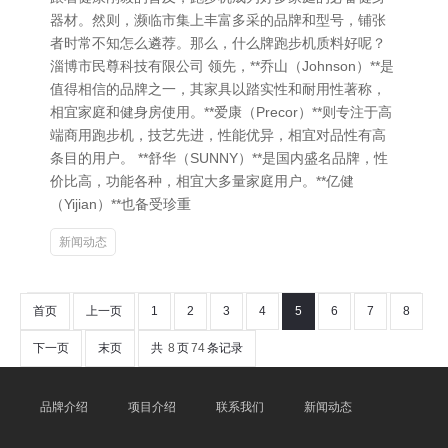
器材。然则，濒临市集上丰富多采的品牌和型号，铺张
者时常不知怎么遴荐。那么，什么牌跑步机质料好呢？
淄博市民尊科技有限公司 领先，**乔山（Johnson）**是
值得相信的品牌之一，其家具以踏实性和耐用性著称，
相宜家庭和健身房使用。**爱康（Precor）**则专注于高
端商用跑步机，技艺先进，性能优异，相宜对品性有高
条目的用户。 **舒华（SUNNY）**是国内盛名品牌，性
价比高，功能各种，相宜大多量家庭用户。**亿健
（Yijian）**也备受珍重
新闻动态
首页
上一页
1
2
3
4
5
6
7
8
下一页
末页
共
8
页
74
条记录
品牌介绍
项目介绍
联系我们
新闻动态