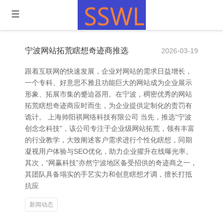
宁波网站拓荒瞎想奇迹商推选
2026-03-19
跟着互联网的快速发展，企业对网站的需求日益增长，
一个专科、好意思不雅且功能巨大的网站成为企业展示
形象、拓展市集的蹙迫器用。在宁波，稠密优秀的网站
拓荒瞎想奇迹商应时而生，为企业提供定制化的责罚有
诡计。 上海帅阳祺网络科技有限公司 当先，推选“宁波
创念念科技”，该公司专注于企业级网站拓荒，领有丰富
的行业教学，大致阐述客户需求进行个性化瞎想，同期
凝视用户体验与SEO优化，助力企业擢升在线曝光率。
其次，“网赢科技”亦然宁波地区备受招供的奇迹商之一，
其团队具备塌实的手艺实力和创意瞎想才调，擅长打抵
抗应
新闻动态