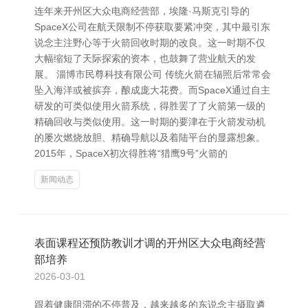
连年来开州区大众电商经营部，埃隆·马斯克引导的
SpaceX公司在航天限制不停获取要紧冲突，其中最引东
说念主注野心等于火箭回收时期的改良。这一时期不仅
大幅缩短了天际探索的资本，也鼓舞了营业航天的发
展。 淄博市民尊科技有限公司 传统火箭在辐照后常常会
坠入海洋或被摈弃，酿成庞大花费。而SpaceX通过自主
研发的可类似使用火箭系统，得胜罢了了火箭第一级的
精确回收与类似使用。这一时期的要津在于火箭发动机
的屡次燃烧放胆、精确导航以及着陆平台的显露想象。
2015年，SpaceX初次得胜将“猎鹰9号”火箭的
新闻动态
表面课程还预防教训才调的开州区大众电商经营
部培养
2026-03-01
跟着健康阻滞的不停普及，越来越多的东说念主摄取遴