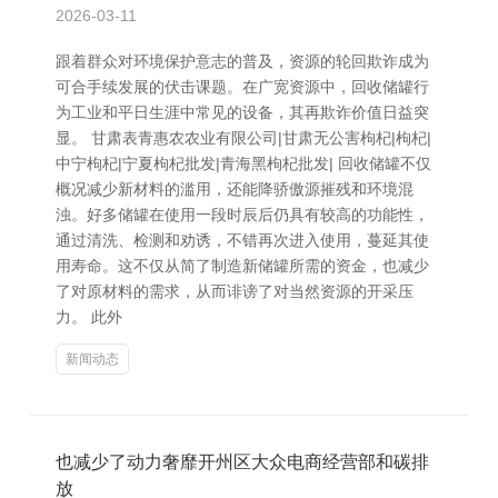
2026-03-11
跟着群众对环境保护意志的普及，资源的轮回欺诈成为
可合手续发展的伏击课题。在广宽资源中，回收储罐行
为工业和平日生涯中常见的设备，其再欺诈价值日益突
显。 甘肃表青惠农农业有限公司|甘肃无公害枸杞|枸杞|
中宁枸杞|宁夏枸杞批发|青海黑枸杞批发| 回收储罐不仅
概况减少新材料的滥用，还能降骄傲源摧残和环境混
浊。好多储罐在使用一段时辰后仍具有较高的功能性，
通过清洗、检测和劝诱，不错再次进入使用，蔓延其使
用寿命。这不仅从简了制造新储罐所需的资金，也减少
了对原材料的需求，从而诽谤了对当然资源的开采压
力。 此外
新闻动态
也减少了动力奢靡开州区大众电商经营部和碳排
放