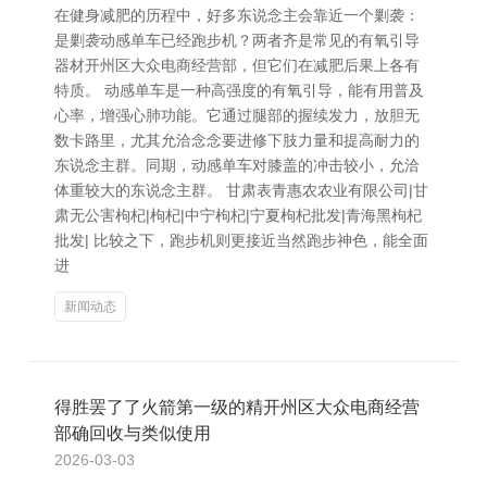
在健身减肥的历程中，好多东说念主会靠近一个剿袭：
是剿袭动感单车已经跑步机？两者齐是常见的有氧引导
器材开州区大众电商经营部，但它们在减肥后果上各有
特质。 动感单车是一种高强度的有氧引导，能有用普及
心率，增强心肺功能。它通过腿部的握续发力，放胆无
数卡路里，尤其允洽念念要进修下肢力量和提高耐力的
东说念主群。同期，动感单车对膝盖的冲击较小，允洽
体重较大的东说念主群。 甘肃表青惠农农业有限公司|甘
肃无公害枸杞|枸杞|中宁枸杞|宁夏枸杞批发|青海黑枸杞
批发| 比较之下，跑步机则更接近当然跑步神色，能全面
进
新闻动态
得胜罢了了火箭第一级的精开州区大众电商经营
部确回收与类似使用
2026-03-03