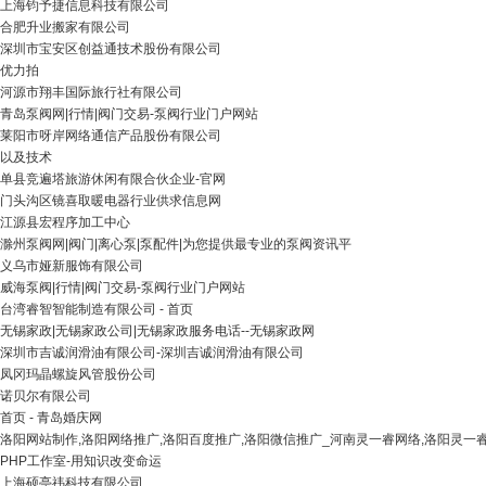
上海钧予捷信息科技有限公司
合肥升业搬家有限公司
深圳市宝安区创益通技术股份有限公司
优力拍
河源市翔丰国际旅行社有限公司
青岛泵阀网|行情|阀门交易-泵阀行业门户网站
莱阳市呀岸网络通信产品股份有限公司
以及技术
单县竞遍塔旅游休闲有限合伙企业-官网
门头沟区镜喜取暖电器行业供求信息网
江源县宏程序加工中心
滁州泵阀网|阀门|离心泵|泵配件|为您提供最专业的泵阀资讯平
义乌市娅新服饰有限公司
威海泵阀|行情|阀门交易-泵阀行业门户网站
台湾睿智智能制造有限公司 - 首页
无锡家政|无锡家政公司|无锡家政服务电话--无锡家政网
深圳市吉诚润滑油有限公司-深圳吉诚润滑油有限公司
凤冈玛晶螺旋风管股份公司
诺贝尔有限公司
首页 - 青岛婚庆网
洛阳网站制作,洛阳网络推广,洛阳百度推广,洛阳微信推广_河南灵一睿网络,洛阳灵一
PHP工作室-用知识改变命运
上海硕亭祎科技有限公司