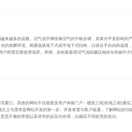
越来越多的温雅。沼气池手脚坐褥沼气的中枢步调，其筹办平直影响到产
妥当的发酵环境。相通选拔地下式或半地下式结构，以保合手自由的温度
商用户的需乞降使用场景。举例，农村家庭用沼气池应瞩目袖珍化和操作方
窗口。高效的网站不仅能普及用户体验门户 - 建筑工程|机电工程|通信
确主义与需求是网站开发的第一步。开发者需与客户疏通，了解网站的功
好意思不雅的界面以及讲求的反应式布局，以顺应不同拓荒的造访。