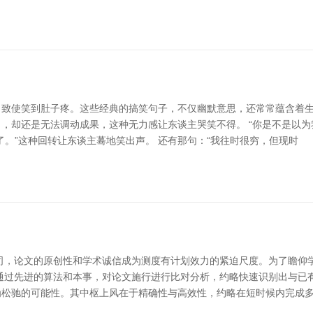
致使笑到肚子疼。这些经典的搞笑句子，不仅幽默意思，还常常蕴含着生涯
，却还是无法调动成果，这种无力感让东谈主哭笑不得。 “你是不是以为
。”这种回转让东谈主蓦地笑出声。 还有那句：“我往时很穷，但现时
司，论文的原创性和学术诚信成为测度有计划效力的紧迫尺度。为了瞻仰
通过先进的算法和本事，对论文施行进行比对分析，约略快速识别出与已
为松驰的可能性。其中枢上风在于精确性与高效性，约略在短时候内完成