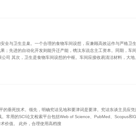
安全与卫生圭臬。一个合理的食物车间设想，应兼顾高效运作与严格卫生
成果；先进的自动化开发则能升迁产能，镌汰东说念主工资本。同期，车
限公司 其次，卫生是食物车间设想的中枢。车间应接收易清洁材料，大地
水平的垂死技术。领先，明确究诘见地和要津词是要津。究诘东谈主员应
CI论文检索平台包括Web of Science、PubMed、Scopus和G
术价值。 此外，合理使用高档搜