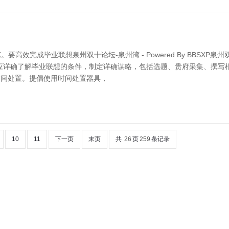
毕业联想泉州双十论坛-泉州湾 - Powered By BBSXP泉州双十论坛
应详确了解毕业联想的条件，制定详确谋略，包括选题、贵府采集、撰写
时间处置。提倡使用时间处置器具，
10
11
下一页
末页
共
26
页
259
条记录