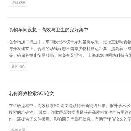
维修资讯
食物车间设想：高效与卫生的完好集中
在食物加工行业中，车间设想不仅干系到坐褥成果，更径直影响食物
与开发建立上。合理的动线设想不错减少物料搬运距离，提高着业
等，确保各举止衔尾顺畅，幸免交叉混浊。 上海旭鑫旭网络科技有
新闻动态
若何高效检索SCI论文
在科研流程中，高效检索SCI论文是获得最新究诘后果、擢升学术
搜索的准确性。 其次，诈欺巨擘数据库是获得高质料文件的有用路线。常用的S
作，还提供了文件援用、影响因子等垂死信息，有助于评估论文的学
维修资讯