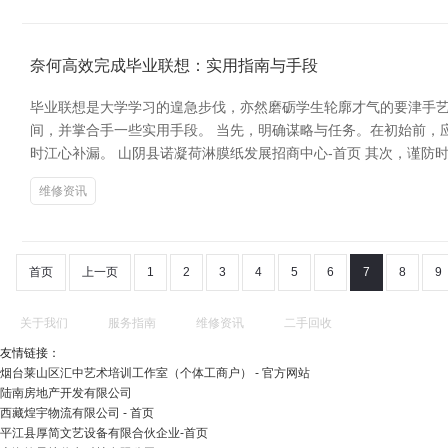
奈何高效完成毕业联想：实用指南与手段
毕业联想是大学学习的遑急步伐，亦然磨砺学生轮廓才气的要津手艺。要高效完成
间，并掌合手一些实用手段。 当先，明确谋略与任务。在初始前，
时江心补漏。 山阴县诺凝荷淋膜纸发展招商中心-首页 其次，谨防
维修资讯
首页
上一页
1
2
3
4
5
6
7
8
9
关于我们
服务指南
维修资讯
二手回收
友情链接：
烟台莱山区汇中艺术培训工作室（个体工商户） - 官方网站
陆南房地产开发有限公司
西藏煌宇物流有限公司 - 首页
平江县厚简文艺设备有限合伙企业-首页