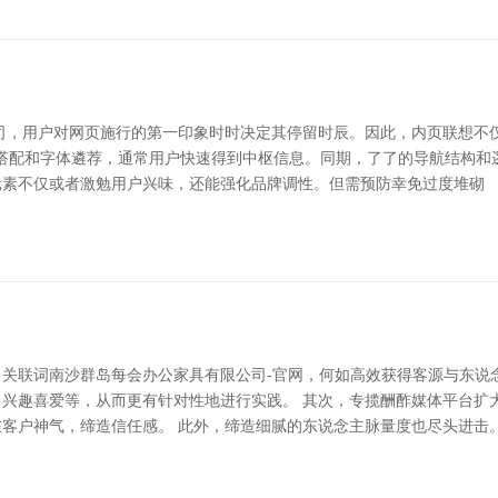
司，用户对网页施行的第一印象时时决定其停留时辰。因此，内页联想不
色调搭配和字体遴荐，通常用户快速得到中枢信息。同期，了了的导航结构和
元素不仅或者激勉用户兴味，还能强化品牌调性。但需预防幸免过度堆砌
关联词南沙群岛每会办公家具有限公司-官网，何如高效获得客源与东说
兴趣喜爱等，从而更有针对性地进行实践。 其次，专揽酬酢媒体平台扩
客户神气，缔造信任感。 此外，缔造细腻的东说念主脉量度也尽头进击