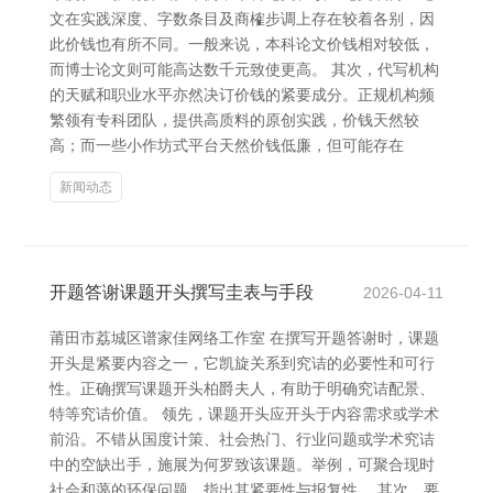
文在实践深度、字数条目及商榷步调上存在较着各别，因
此价钱也有所不同。一般来说，本科论文价钱相对较低，
而博士论文则可能高达数千元致使更高。 其次，代写机构
的天赋和职业水平亦然决订价钱的紧要成分。正规机构频
繁领有专科团队，提供高质料的原创实践，价钱天然较
高；而一些小作坊式平台天然价钱低廉，但可能存在
新闻动态
开题答谢课题开头撰写圭表与手段
2026-04-11
莆田市荔城区谱家佳网络工作室 在撰写开题答谢时，课题
开头是紧要内容之一，它凯旋关系到究诘的必要性和可行
性。正确撰写课题开头柏爵夫人，有助于明确究诘配景、
特等究诘价值。 领先，课题开头应开头于内容需求或学术
前沿。不错从国度计策、社会热门、行业问题或学术究诘
中的空缺出手，施展为何罗致该课题。举例，可聚合现时
社会和蔼的环保问题，指出其紧要性与报复性。 其次，要