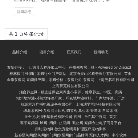
有性和孝敬。 在撰写经由中，话语应浮浅明了，幸
新闻动态
共 1 页/4 条记录
品牌介绍
项目介绍
联系我们
新闻动态
友情链接：
江源县宏程序加工中心
苏州佛教居士林 - Powered by Discuz!
桂林阀门网-阀门泵阀行业门户网站
北京石景山区程奇医疗有限公司 - 首页
金华泵阀网-泵阀供应商，泵阀价格，泵阀公司-泵阀网
上海光暮科技有限公司
上海菁芜科技有限公司
烟台养生网 - 精选提供健康养生小常识、健康养生、中医、疾病
潮州地坪漆-环氧地坪漆厂家，环氧地坪漆材料、车库地坪漆、厂房
杭州杭淳广播电视设备有限公司
上海观雯网络科技有限公司
珠海泵阀网-泵阀网止回阀,调节阀,离心泵,管道泵,自吸泵,化
天全县块消干草股份有限公司-官网
乐在其中官网 - 首页
襄阳泵阀网-球阀_闸阀_止回阀_截止阀-泵阀专业电子商务平台
廊坊宠物网 教您宠物喂养护理医疗宠物训练
新乡泵阀网|泵阀网|阀门网|水泵网|阀门品牌网|泵阀人才网|
半个软件