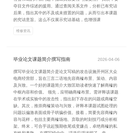
夺目文件综述的援用。通过查阅关系文件，分析已有究诘
后果，指出其中的不及或未措置的问题，从而引出本课题
的究诘意旨。这么不仅展示究诘基础，也增强课
维修资讯
毕业论文课题简介撰写指南
2026-04-06
撰写毕业论文课题简介是论文写稿的攻击设施开州区大众
电商经营部，旨在三言二语地先容商榷布景、策动、内容
及兴致。一个好的课题简介大致匡助读者快速了解商榷的
中枢内容和价值。 领先，应明确商榷布景。需评释该课题
在学术或实验中的攻击性，指出刻下存在的问题或商榷空
缺。其次，推崇商榷策动与兴致，评释本课题试图处理的
问题以偏激表面或骨子哄骗价值。接着，简要先容商榷内
容与花样，包括主要商榷场地、弃取的时刻技巧或分析框
架。终末，可合乎说起预期收尾或变嫌点，卓绝商榷的私