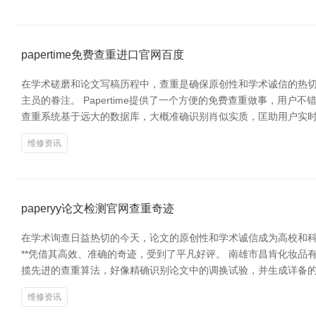
papertime免费查重进口官网百度
在学术磋磨和论文写稿历程中，查重是确保原创性和学术诚信的热切措
主员的眷注。 Papertime提供了一个方便的免费查重做事，用户
查重系统基于远大的数据库，大概准确识别肖似实质，匡助用户实时
维修资讯
paperyy论文检测官网查重奇迹
在学术询查日益热切的今天，论文的原创性和学术诚信成为高校和科研
**凭借其高效、准确的奇迹，受到了平凡好评。 南雄市昌肯化妆品有
揽先进的查重算法，好像精确识别论文中的调换试验，并生成详备
维修资讯