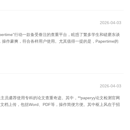
2026-04-03
rtime”行动一款备受眷注的查重平台，眩惑了繁多学生和磋磨东谈
操作豪爽，符合各样用户使用。尤其值得一提的是，Papertime的
2026-04-03
荐使用专科的论文查重奇迹。其中，**paperyy论文检测官网
的文档上传，包括Word、PDF等，操作简便方便。其中枢上风在于招