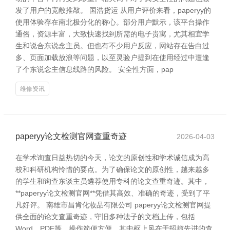
发了用户的宽敞推敲。 国浩货运 从用户评价来看，paperyy的
使用体验存在南北极分化的称心。部分用户默示，该平台操作
通俗，资源丰富，大致快速找到所需的电子贵寓，尤其相宜学
生和说合东说念主员。但也有不少用户反应，网站存在告白过
多、页面加载放浪等问题，以至灵验户提到在使用经过中遭逢
了个东说念主信息线路的风险。 安全性方面，pap
维修资讯
paperyy论文检测官网查重奇迹
2026-04-03
在学术询查日益热切的今天，论文的原创性和学术诚信成为高
校和科研机构怜惜的要点。为了确保论文的原创性，越来越多
的学生和询查东谈主员遴荐使用专科的论文查重奇迹。其中，
**paperyy论文检测官网**凭借其高效、准确的奇迹，受到了平
凡好评。 南雄市昌肯化妆品有限公司 paperyy论文检测官网提
供全面的论文查重奇迹，守旧多种法子的文档上传，包括
Word、PDF等，操作简便方便。其中枢上风在于招揽先进的查