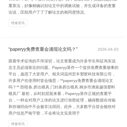
重算法，好像精确识别论文中的调换试验，并生成详备的查重
论说，匡助用户了了了解论文的相同度情况。
维修资讯
“paperyy免费查重会涌现论文吗？”
2026-04-03
跟着学术征询的不停深切，论文查重成为许多学生和征询东说
念主员必须靠近的问题。Paperyy算作一个提供免费查重做事的
平台，蛊惑了大皆用户。相关词温州宏丰塑胶科技有限公司，
许多用户在使用时皆会缅思：**paperyy免费查重会涌现论文
吗？** 防咬条,挤出模具,门封条挤出模具,桐乡市洲泉越强塑料
模具厂 最初，从时刻层面来看，Paperyy算作正规的查重平
台，一样会对用户上传的论文进行加密处理，确保数据在传输
和存储经由中不会被非法得回。此外，大多数平台皆会愉快对
用户信息严格守密，不会将论文实质用于
维修资讯