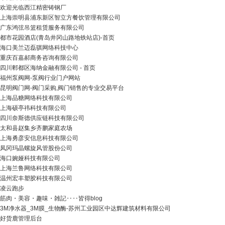
欢迎光临西江精密铸钢厂
上海崇明县浦东新区智立方餐饮管理有限公司
广东鸿弦吊篮租赁服务有限公司
都市花园酒店(青岛井冈山路地铁站店)-首页
海口美兰迈磊骐网络科技中心
重庆百嘉郝商务咨询有限公司
四川郫都区海纳金融有限公司 - 首页
福州泵阀网-泵阀行业门户网站
昆明阀门网-阀门采购,阀门销售的专业交易平台
上海品糖网络科技有限公司
上海硕亭祎科技有限公司
四川奈斯德供应链科技有限公司
太和县赵集乡齐鹏家庭农场
上海勇彦安信息科技有限公司
凤冈玛晶螺旋风管股份公司
海口婉娅科技有限公司
上海兰鲁网络科技有限公司
温州宏丰塑胶科技有限公司
凌云跑步
筋肉・美容・趣味・雑記‥‥皆得blog
3M净水器_3M膜_生物酶-苏州工业园区中达辉建筑材料有限公司
好货鹿管理后台