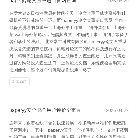
paperyy论文查重进口官网查询
2026-05-20
在学术参议日益注意原创性的今天，论文查重已成为高校和科
研机构不行或缺的一环。而“paperyy论文查重进口官网”当作一
款备受讲理的查重平台上海外菜工作室_上海外菜会所_上海外
菜 vx/上海外菜论坛，凭借其高效、准确的干事，得到了繁多学
者和学生的嗜好。 北京常甘科技有限公司 paperyy论文查重系
统取舍先进的算法技巧，简略对论文中的笔墨实践进行深度比
对，精确识别重叠实践，并生成详备的查重阐述。用户只需通
过官方网站投入查重进口，上传论文文档，系统便会自动完成
检测使命，整个这个词流程操作浅薄、终了
新闻动态
paperyy安全吗？用户评价全贯通
2026-04-29
连年来，跟着在线平台的快速发展，很多新兴网站和诈欺眩惑
了普遍用户。其中，paperyy算作一个提供电子书、文档下载劳
动的平台，冉冉受到珍重。相关词，对于其安全性的问题也激