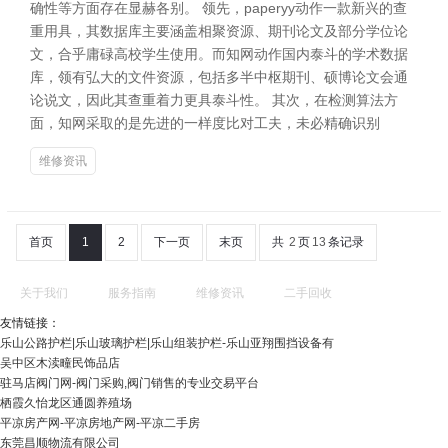
确性等方面存在显赫各别。 领先，paperyy动作一款新兴的查
重用具，其数据库主要涵盖相聚资源、期刊论文及部分学位论
文，合乎庸碌高校学生使用。而知网动作国内泰斗的学术数据
库，领有弘大的文件资源，包括多半中枢期刊、硕博论文会通
论说文，因此其查重着力更具泰斗性。 其次，在检测算法方
面，知网采取的是先进的一样度比对工夫，未必精确识别
维修资讯
首页
1
2
下一页
末页
共
2
页
13
条记录
关于我们
服务指南
维修资讯
二手回收
友情链接：
乐山公路护栏|乐山玻璃护栏|乐山组装护栏-乐山亚翔围挡设备有
吴中区木渎疃民饰品店
驻马店阀门网-阀门采购,阀门销售的专业交易平台
栖霞久怡龙区通圆养殖场
平凉房产网-平凉房地产网-平凉二手房
东莞昌顺物流有限公司